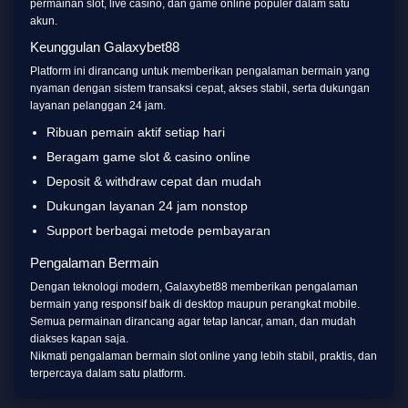
permainan slot, live casino, dan game online populer dalam satu
akun.
Keunggulan Galaxybet88
Platform ini dirancang untuk memberikan pengalaman bermain yang
nyaman dengan sistem transaksi cepat, akses stabil, serta dukungan
layanan pelanggan 24 jam.
Ribuan pemain aktif setiap hari
Beragam game slot & casino online
Deposit & withdraw cepat dan mudah
Dukungan layanan 24 jam nonstop
Support berbagai metode pembayaran
Pengalaman Bermain
Dengan teknologi modern, Galaxybet88 memberikan pengalaman
bermain yang responsif baik di desktop maupun perangkat mobile.
Semua permainan dirancang agar tetap lancar, aman, dan mudah
diakses kapan saja.
Nikmati pengalaman bermain slot online yang lebih stabil, praktis, dan
terpercaya dalam satu platform.